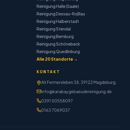
Reinigung
Halle (Saale)
Reinigung
Dessau-Roßlau
Reinigung
Halberstadt
Reinigung
Stendal
Reinigung
Bernburg
Reinigung
Schönebeck
Reinigung
Quedlinburg
Alle
20
Standorte →
KONTAKT
Alt Fermersleben 38, 39122 Magdeburg
info@karabaygebaeudereinigung.de
0391 50558097
0163 7069037