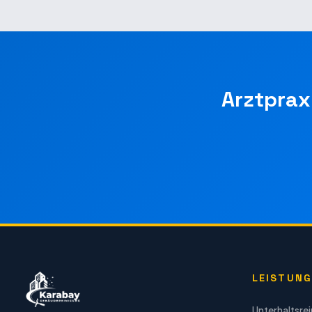
Arztprax
LEISTUN
Unterhaltsre