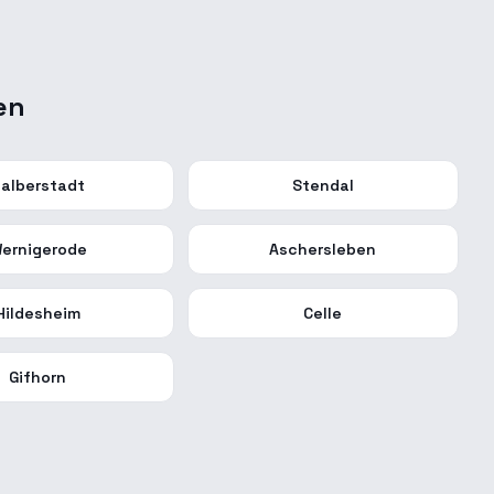
en
alberstadt
Stendal
ernigerode
Aschersleben
Hildesheim
Celle
Gifhorn