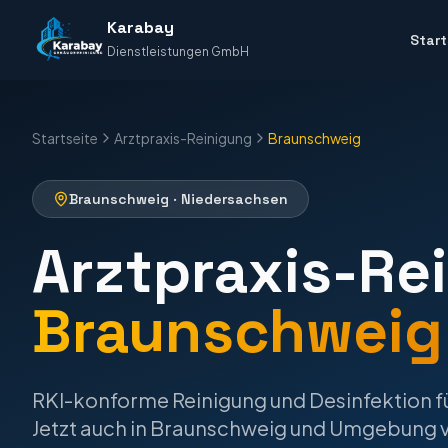
Karabay
Start
Dienstleistungen GmbH
Startseite
Arztpraxis-Reinigung
Braunschweig
Braunschweig
·
Niedersachsen
Arztpraxis-Re
Braunschweig
RKI-konforme Reinigung und Desinfektion f
Jetzt auch in
Braunschweig
und Umgebung v