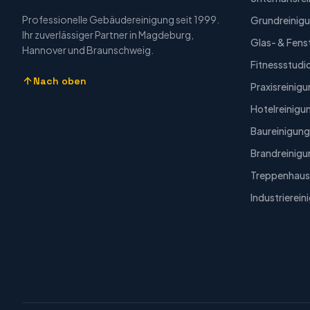
Professionelle Gebäudereinigung seit 1999.
Grundreinig
Ihr zuverlässiger Partner in Magdeburg,
Glas- & Fens
Hannover und Braunschweig.
Fitnessstudi
Nach oben
Praxisreinig
Hotelreinigu
Baureinigung
Brandreinigu
Treppenhaus
Industrierein