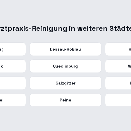
rztpraxis-Reinigung
in weiteren Städt
e)
Dessau-Roßlau
H
ck
Quedlinburg
W
g
Salzgitter
el
Peine