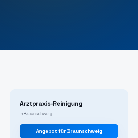
Arztpraxis-Reinigung
in
Braunschweig
Angebot für
Braunschweig