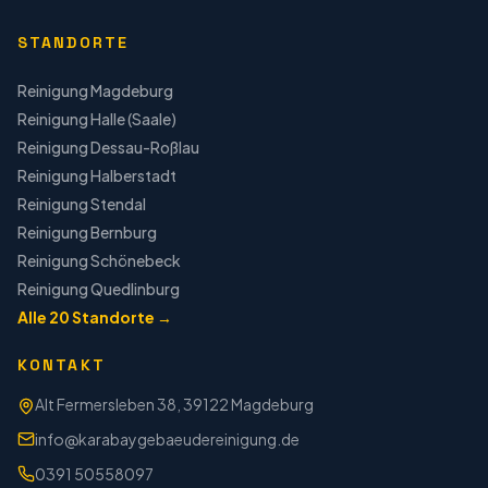
STANDORTE
Reinigung
Magdeburg
Reinigung
Halle (Saale)
Reinigung
Dessau-Roßlau
Reinigung
Halberstadt
Reinigung
Stendal
Reinigung
Bernburg
Reinigung
Schönebeck
Reinigung
Quedlinburg
Alle
20
Standorte →
KONTAKT
Alt Fermersleben 38, 39122 Magdeburg
info@karabaygebaeudereinigung.de
0391 50558097