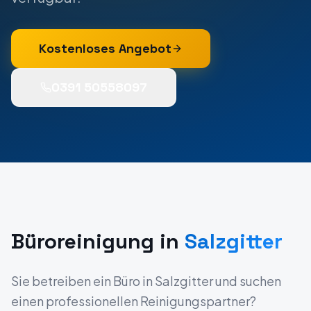
Kostenloses Angebot
0391 50558097
Büroreinigung
in
Salzgitter
Sie betreiben ein
Büro
in
Salzgitter
und suchen
einen professionellen Reinigungspartner?