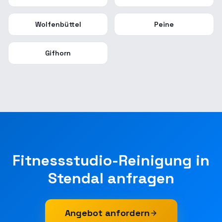
Wolfenbüttel
Peine
Gifhorn
Fitnessstudio-Reinigung
in
Stendal
anfragen
Angebot anfordern