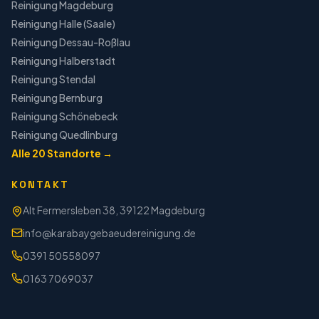
Reinigung
Magdeburg
Reinigung
Halle (Saale)
Reinigung
Dessau-Roßlau
Reinigung
Halberstadt
Reinigung
Stendal
Reinigung
Bernburg
Reinigung
Schönebeck
Reinigung
Quedlinburg
Alle
20
Standorte →
KONTAKT
Alt Fermersleben 38, 39122 Magdeburg
info@karabaygebaeudereinigung.de
0391 50558097
0163 7069037