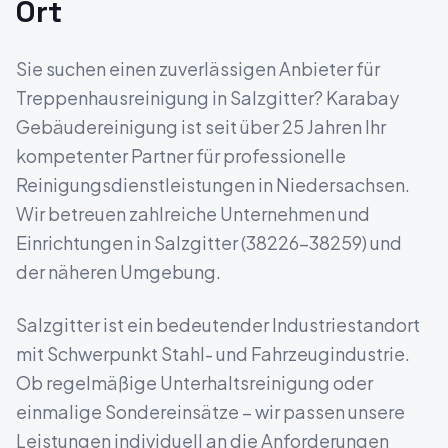
Ort
Sie suchen einen zuverlässigen Anbieter für
Treppenhausreinigung
in
Salzgitter
? Karabay
Gebäudereinigung ist seit über 25 Jahren Ihr
kompetenter Partner für professionelle
Reinigungsdienstleistungen in
Niedersachsen
.
Wir betreuen zahlreiche Unternehmen und
Einrichtungen in
Salzgitter
(
38226-38259
) und
der näheren Umgebung.
Salzgitter ist ein bedeutender Industriestandort
mit Schwerpunkt Stahl- und Fahrzeugindustrie.
Ob regelmäßige Unterhaltsreinigung oder
einmalige Sondereinsätze – wir passen unsere
Leistungen individuell an die Anforderungen