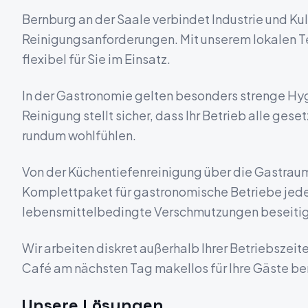
Bernburg an der Saale verbindet Industrie und Kult
Reinigungsanforderungen.
Mit unserem lokalen 
flexibel für Sie im Einsatz.
In der Gastronomie gelten besonders strenge H
Reinigung stellt sicher, dass Ihr Betrieb alle gese
rundum wohlfühlen.
Von der Küchentiefenreinigung über die Gastraump
Komplettpaket für gastronomische Betriebe jede
lebensmittelbedingte Verschmutzungen beseitige
Wir arbeiten diskret außerhalb Ihrer Betriebszeite
Café am nächsten Tag makellos für Ihre Gäste ber
Unsere Lösungen