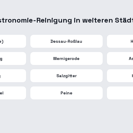
stronomie-Reinigung
in weiteren Städ
e)
Dessau-Roßlau
H
rg
Wernigerode
A
g
Salzgitter
el
Peine