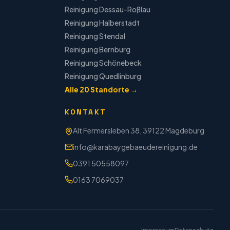
Reinigung
Dessau-Roßlau
Reinigung
Halberstadt
Reinigung
Stendal
Reinigung
Bernburg
Reinigung
Schönebeck
Reinigung
Quedlinburg
Alle
20
Standorte →
KONTAKT
Alt Fermersleben 38, 39122 Magdeburg
info@karabaygebaeudereinigung.de
0391 50558097
0163 7069037