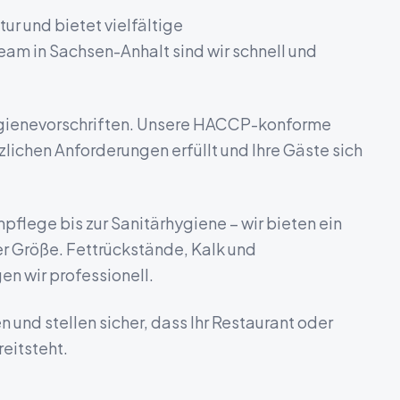
ur und bietet vielfältige
Team in
Sachsen-Anhalt
sind wir schnell und
ygienevorschriften. Unsere HACCP-konforme
tzlichen Anforderungen erfüllt und Ihre Gäste sich
flege bis zur Sanitärhygiene – wir bieten ein
r Größe. Fettrückstände, Kalk und
n wir professionell.
n und stellen sicher, dass Ihr Restaurant oder
eitsteht.