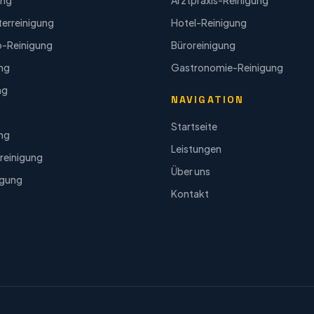
ung
Arztpraxis-Reinigung
terreinigung
Hotel-Reinigung
o-Reinigung
Büroreinigung
ung
Gastronomie-Reinigung
ng
NAVIGATION
Startseite
ng
Leistungen
reinigung
Über uns
igung
Kontakt