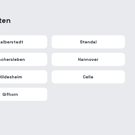
ten
alberstadt
Stendal
schersleben
Hannover
Hildesheim
Celle
Gifhorn