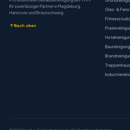
Grundreinig
Ihr zuverlässiger Partner in Magdeburg,
Glas- & Fens
Hannover und Braunschweig.
Fitnessstudi
Nach oben
Praxisreinig
Hotelreinigu
Baureinigung
Brandreinigu
Treppenhaus
Industrierein