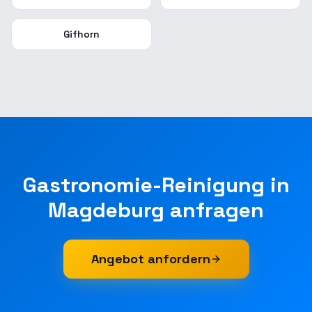
Gifhorn
Gastronomie-Reinigung
in
Magdeburg
anfragen
Angebot anfordern