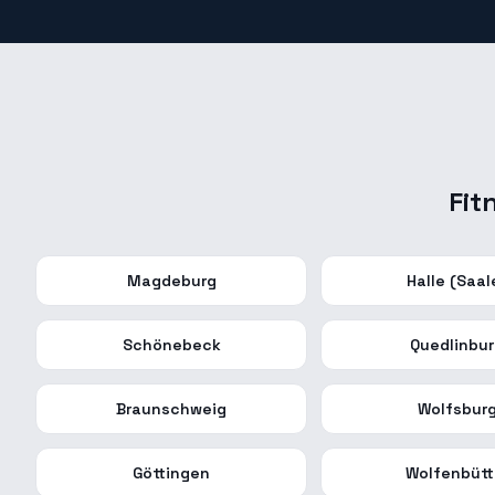
Fit
Magdeburg
Halle (Saal
Schönebeck
Quedlinbu
Braunschweig
Wolfsbur
Göttingen
Wolfenbütt