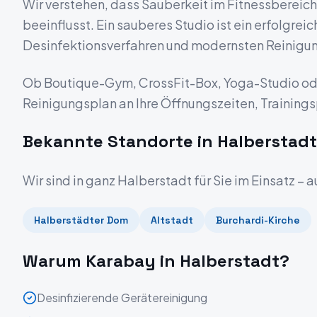
Wir verstehen, dass Sauberkeit im Fitnessbereich
beeinflusst. Ein sauberes Studio ist ein erfolgre
Desinfektionsverfahren und modernsten Reinigu
Ob Boutique-Gym, CrossFit-Box, Yoga-Studio ode
Reinigungsplan an Ihre Öffnungszeiten, Trainin
Bekannte Standorte in
Halberstadt
Wir sind in ganz
Halberstadt
für Sie im Einsatz – 
Halberstädter Dom
Altstadt
Burchardi-Kirche
Warum Karabay in
Halberstadt
?
Desinfizierende Gerätereinigung