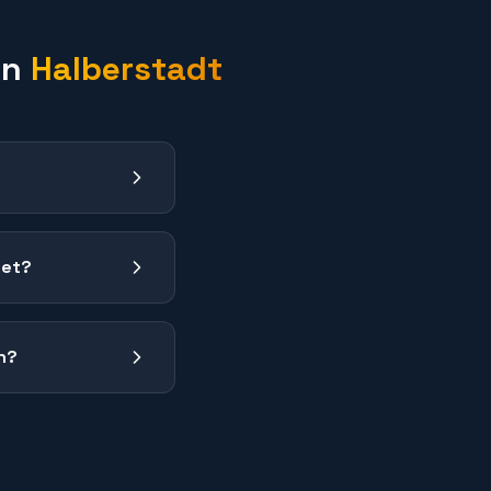
in
Halberstadt
det?
n?