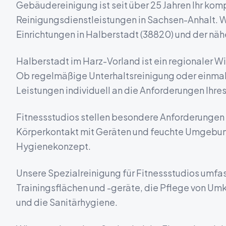
Gebäudereinigung ist seit über 25 Jahren Ihr komp
Reinigungsdienstleistungen in
Sachsen-Anhalt
. 
Einrichtungen in
Halberstadt
(
38820
) und der n
Halberstadt im Harz-Vorland ist ein regionaler W
Ob regelmäßige Unterhaltsreinigung oder einmal
Leistungen individuell an die Anforderungen Ihres
Fitnessstudios stellen besondere Anforderungen 
Körperkontakt mit Geräten und feuchte Umgebung
Hygienekonzept.
Unsere Spezialreinigung für Fitnessstudios umfas
Trainingsflächen und -geräte, die Pflege von Um
und die Sanitärhygiene.