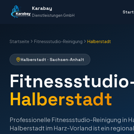
Karabay
Start
Dienstleistungen GmbH
Startseite
Fitnessstudio-Reinigung
Halberstadt
Halberstadt
·
Sachsen-Anhalt
Fitnessstudio
Halberstadt
Professionelle
Fitnessstudio-Reinigung
in
H
Halberstadt im Harz-Vorland ist ein regiona