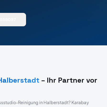
0558097
Halberstadt
– Ihr Partner vor
ssstudio-Reinigung
in
Halberstadt
? Karabay