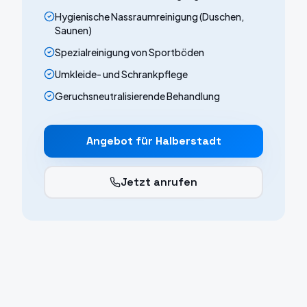
Hygienische Nassraumreinigung (Duschen,
Saunen)
Spezialreinigung von Sportböden
Umkleide- und Schrankpflege
Geruchsneutralisierende Behandlung
Angebot für
Halberstadt
Jetzt anrufen