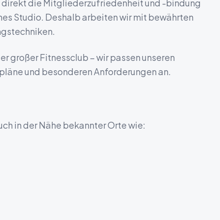
 direkt die Mitgliederzufriedenheit und -bindung
iches Studio. Deshalb arbeiten wir mit bewährten
ngstechniken.
r großer Fitnessclub – wir passen unseren
gspläne und besonderen Anforderungen an.
auch in der Nähe bekannter Orte wie: