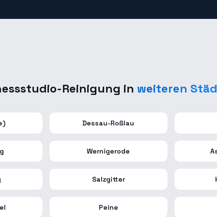
nessstudio-Reinigung
in
weiteren Stä
e)
Dessau-Roßlau
rg
Wernigerode
A
g
Salzgitter
el
Peine