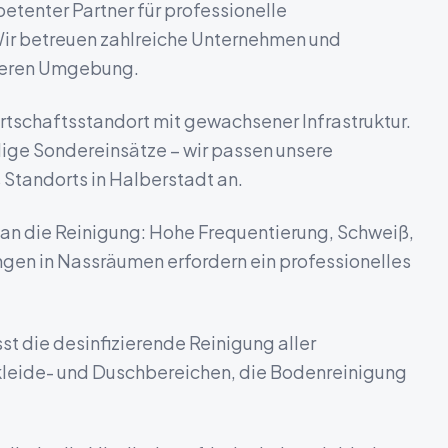
etenter Partner für professionelle
Wir betreuen zahlreiche Unternehmen und
äheren Umgebung.
irtschaftsstandort mit gewachsener Infrastruktur.
ige Sondereinsätze – wir passen unsere
 Standorts in
Halberstadt
an.
an die Reinigung: Hohe Frequentierung, Schweiß,
en in Nassräumen erfordern ein professionelles
st die desinfizierende Reinigung aller
kleide- und Duschbereichen, die Bodenreinigung