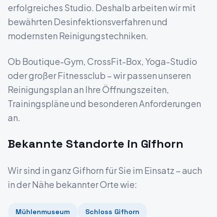
erfolgreiches Studio. Deshalb arbeiten wir mit
bewährten Desinfektionsverfahren und
modernsten Reinigungstechniken.
Ob Boutique-Gym, CrossFit-Box, Yoga-Studio
oder großer Fitnessclub – wir passen unseren
Reinigungsplan an Ihre Öffnungszeiten,
Trainingspläne und besonderen Anforderungen
an.
Bekannte Standorte in
Gifhorn
Wir sind in ganz
Gifhorn
für Sie im Einsatz – auch
in der Nähe bekannter Orte wie:
Mühlenmuseum
Schloss Gifhorn