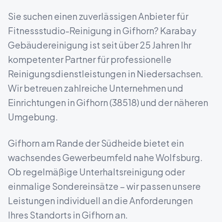
Sie suchen einen zuverlässigen Anbieter für
Fitnessstudio-Reinigung
in
Gifhorn
? Karabay
Gebäudereinigung ist seit über 25 Jahren Ihr
kompetenter Partner für professionelle
Reinigungsdienstleistungen in
Niedersachsen
.
Wir betreuen zahlreiche Unternehmen und
Einrichtungen in
Gifhorn
(
38518
) und der näheren
Umgebung.
Gifhorn am Rande der Südheide bietet ein
wachsendes Gewerbeumfeld nahe Wolfsburg.
Ob regelmäßige Unterhaltsreinigung oder
einmalige Sondereinsätze – wir passen unsere
Leistungen individuell an die Anforderungen
Ihres Standorts in
Gifhorn
an.