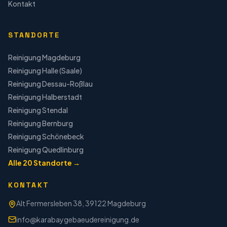
Kontakt
STANDORTE
Reinigung
Magdeburg
Reinigung
Halle (Saale)
Reinigung
Dessau-Roßlau
Reinigung
Halberstadt
Reinigung
Stendal
Reinigung
Bernburg
Reinigung
Schönebeck
Reinigung
Quedlinburg
Alle
20
Standorte →
KONTAKT
Alt Fermersleben 38, 39122 Magdeburg
info@karabaygebaeudereinigung.de