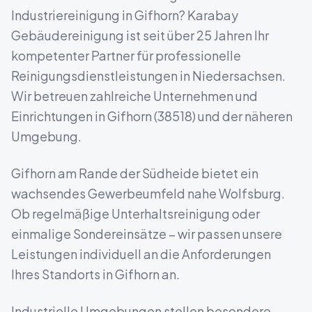
Industriereinigung
in
Gifhorn
? Karabay
Gebäudereinigung ist seit über 25 Jahren Ihr
kompetenter Partner für professionelle
Reinigungsdienstleistungen in
Niedersachsen
.
Wir betreuen zahlreiche Unternehmen und
Einrichtungen in
Gifhorn
(
38518
) und der näheren
Umgebung.
Gifhorn am Rande der Südheide bietet ein
wachsendes Gewerbeumfeld nahe Wolfsburg.
Ob regelmäßige Unterhaltsreinigung oder
einmalige Sondereinsätze – wir passen unsere
Leistungen individuell an die Anforderungen
Ihres Standorts in
Gifhorn
an.
Industrielle Umgebungen stellen besondere