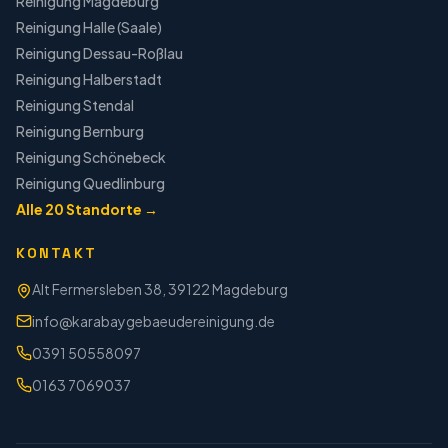
Reinigung
Magdeburg
Reinigung
Halle (Saale)
Reinigung
Dessau-Roßlau
Reinigung
Halberstadt
Reinigung
Stendal
Reinigung
Bernburg
Reinigung
Schönebeck
Reinigung
Quedlinburg
Alle
20
Standorte →
KONTAKT
Alt Fermersleben 38, 39122 Magdeburg
info@karabaygebaeudereinigung.de
0391 50558097
0163 7069037