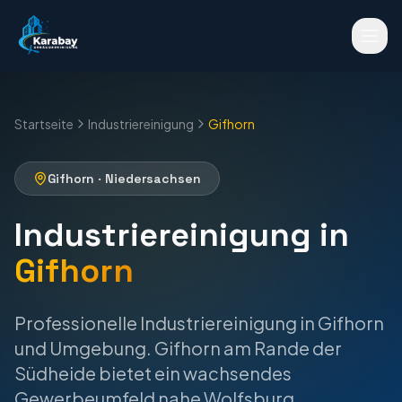
Startseite
Industriereinigung
Gifhorn
Gifhorn
·
Niedersachsen
Industriereinigung
in
Gifhorn
Professionelle
Industriereinigung
in
Gifhorn
und Umgebung.
Gifhorn am Rande der
Südheide bietet ein wachsendes
Gewerbeumfeld nahe Wolfsburg.