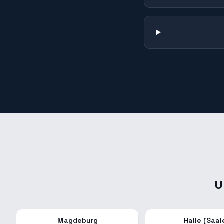
U
Magdeburg
Halle (Saal