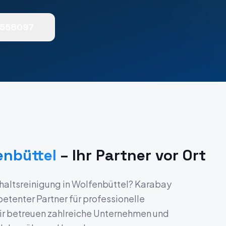
0558097
enbüttel
– Ihr Partner vor Ort
haltsreinigung
in
Wolfenbüttel
? Karabay
etenter Partner für professionelle
ir betreuen zahlreiche Unternehmen und