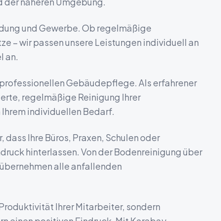
nd der näheren Umgebung.
Bildung und Gewerbe.
Ob regelmäßige
e – wir passen unsere Leistungen individuell an
l
an.
 professionellen Gebäudepflege. Als erfahrener
erte, regelmäßige Reinigung Ihrer
Ihrem individuellen Bedarf.
 dass Ihre Büros, Praxen, Schulen oder
ndruck hinterlassen. Von der Bodenreinigung über
ir übernehmen alle anfallenden
Produktivität Ihrer Mitarbeiter, sondern
n einen positiven Eindruck. Mit Karabay