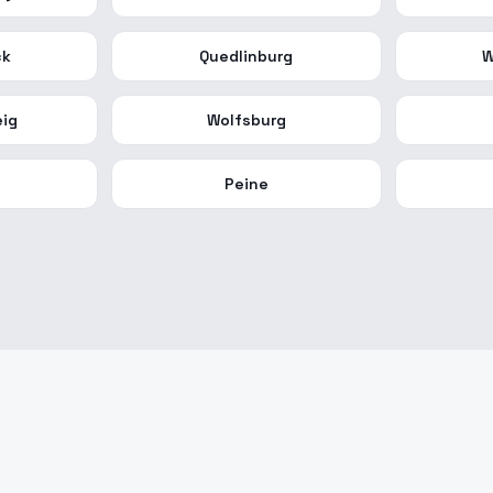
ck
Quedlinburg
W
ig
Wolfsburg
n
Peine