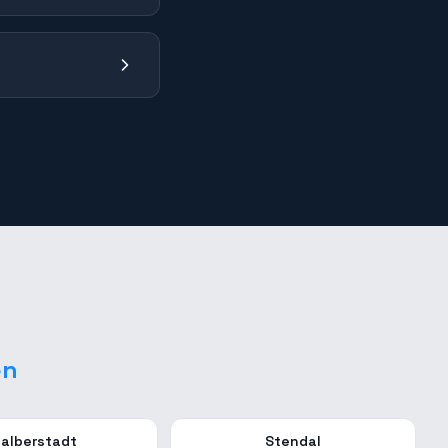
en
alberstadt
Stendal