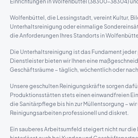
Einrichtungen in
Wolfenbüttel
(
38300-38304
) u
Wolfenbüttel, die Lessingstadt, vereint Kultur, 
Unterhaltsreinigung oder einmalige Sondereinsätz
die Anforderungen Ihres Standorts in
Wolfenbütte
Die Unterhaltsreinigung ist das Fundament jeder
Dienstleister bieten wir Ihnen eine maßgeschneid
Geschäftsräume – täglich, wöchentlich oder nach 
Unsere geschulten Reinigungskräfte sorgen dafür,
Produktionsstätten stets einen einwandfreien Ei
die Sanitärpflege bis hin zur Müllentsorgung – w
Reinigungsarbeiten professionell und diskret.
Ein sauberes Arbeitsumfeld steigert nicht nur die 
hinterlässt auch bei Kunden und Geschäftspartner