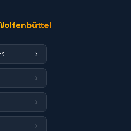
Wolfenbüttel
n?