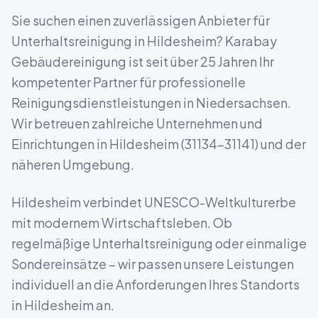
Sie suchen einen zuverlässigen Anbieter für
Unterhaltsreinigung
in
Hildesheim
? Karabay
Gebäudereinigung ist seit über 25 Jahren Ihr
kompetenter Partner für professionelle
Reinigungsdienstleistungen in
Niedersachsen
.
Wir betreuen zahlreiche Unternehmen und
Einrichtungen in
Hildesheim
(
31134-31141
) und der
näheren Umgebung.
Hildesheim verbindet UNESCO-Weltkulturerbe
mit modernem Wirtschaftsleben.
Ob
regelmäßige Unterhaltsreinigung oder einmalige
Sondereinsätze – wir passen unsere Leistungen
individuell an die Anforderungen Ihres Standorts
in
Hildesheim
an.