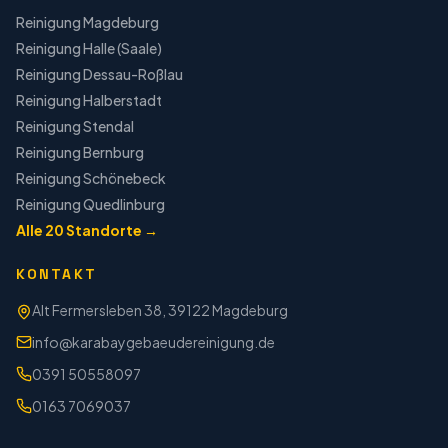
Reinigung
Magdeburg
Reinigung
Halle (Saale)
Reinigung
Dessau-Roßlau
Reinigung
Halberstadt
Reinigung
Stendal
Reinigung
Bernburg
Reinigung
Schönebeck
Reinigung
Quedlinburg
Alle
20
Standorte →
KONTAKT
Alt Fermersleben 38, 39122 Magdeburg
info@karabaygebaeudereinigung.de
0391 50558097
0163 7069037