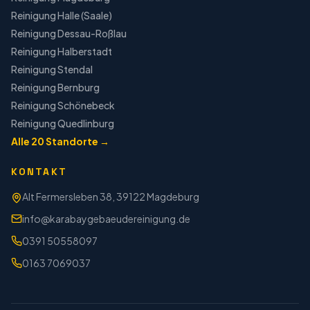
Reinigung
Halle (Saale)
Reinigung
Dessau-Roßlau
Reinigung
Halberstadt
Reinigung
Stendal
Reinigung
Bernburg
Reinigung
Schönebeck
Reinigung
Quedlinburg
Alle
20
Standorte →
KONTAKT
Alt Fermersleben 38, 39122 Magdeburg
info@karabaygebaeudereinigung.de
0391 50558097
0163 7069037