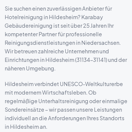
Sie suchen einen zuverlässigen Anbieter für
Hotelreinigung
in
Hildesheim
? Karabay
Gebäudereinigung ist seit über 25 Jahren Ihr
kompetenter Partner für professionelle
Reinigungsdienstleistungen in
Niedersachsen
.
Wir betreuen zahlreiche Unternehmen und
Einrichtungen in
Hildesheim
(
31134-31141
) und der
näheren Umgebung.
Hildesheim verbindet UNESCO-Weltkulturerbe
mit modernem Wirtschaftsleben.
Ob
regelmäßige Unterhaltsreinigung oder einmalige
Sondereinsätze – wir passen unsere Leistungen
individuell an die Anforderungen Ihres Standorts
in
Hildesheim
an.