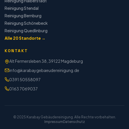
Reinigung
Halberstadt
Reinigung
Stendal
Reinigung
Bernburg
Reinigung
Schönebeck
Reinigung
Quedlinburg
Alle
20
Standorte →
KONTAKT
Alt Fermersleben 38, 39122 Magdeburg
info@karabaygebaeudereinigung.de
0391 50558097
0163 7069037
© 2025 Karabay Gebäudereinigung. Alle Rechte vorbehalten.
Impressum
Datenschutz