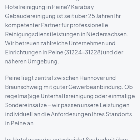
Hotelreinigung
in
Peine
? Karabay
Gebäudereinigung ist seit über 25 Jahren Ihr
kompetenter Partner für professionelle
Reinigungsdienstleistungen in
Niedersachsen
.
Wir betreuen zahlreiche Unternehmen und
Einrichtungen in
Peine
(
31224-31228
) und der
näheren Umgebung.
Peine liegt zentral zwischen Hannover und
Braunschweig mit guter Gewerbeanbindung.
Ob
regelmäßige Unterhaltsreinigung oder einmalige
Sondereinsätze – wir passen unsere Leistungen
individuell an die Anforderungen Ihres Standorts
in
Peine
an.
Im Hotelgewerbe entscheidet Sauberkeit über