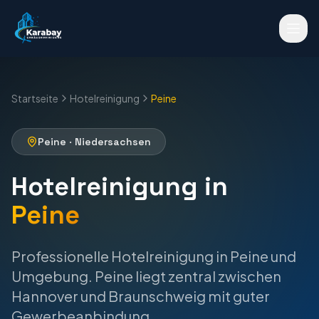
Startseite
Hotelreinigung
Peine
Peine
·
Niedersachsen
Hotelreinigung
in
Peine
Professionelle
Hotelreinigung
in
Peine
und
Umgebung.
Peine liegt zentral zwischen
Hannover und Braunschweig mit guter
Gewerbeanbindung.