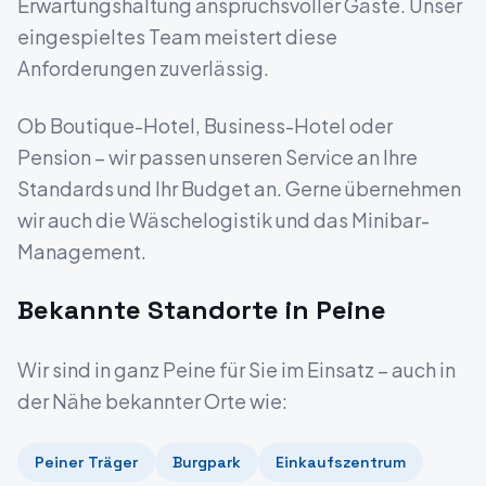
Erwartungshaltung anspruchsvoller Gäste. Unser
eingespieltes Team meistert diese
Anforderungen zuverlässig.
Ob Boutique-Hotel, Business-Hotel oder
Pension – wir passen unseren Service an Ihre
Standards und Ihr Budget an. Gerne übernehmen
wir auch die Wäschelogistik und das Minibar-
Management.
Bekannte Standorte in
Peine
Wir sind in ganz
Peine
für Sie im Einsatz – auch in
der Nähe bekannter Orte wie:
Peiner Träger
Burgpark
Einkaufszentrum