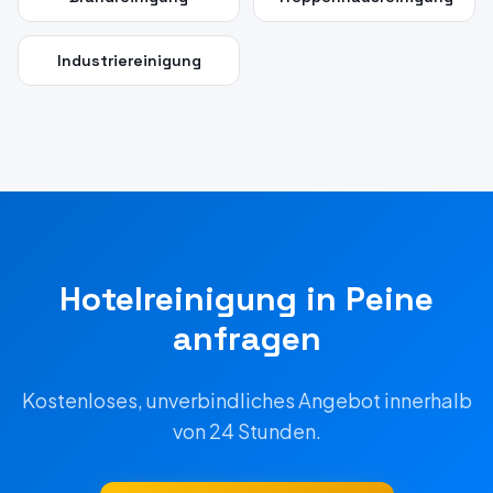
Industriereinigung
Hotelreinigung
in
Peine
anfragen
Kostenloses, unverbindliches Angebot innerhalb
von 24 Stunden.