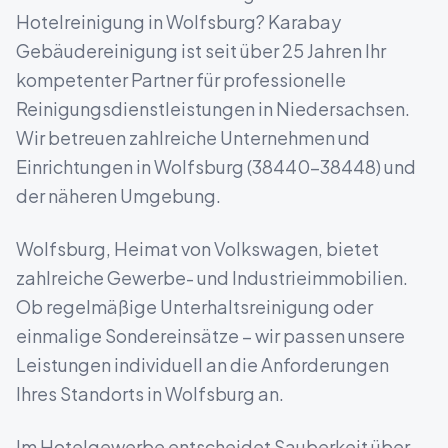
Hotelreinigung
in
Wolfsburg
? Karabay
Gebäudereinigung ist seit über 25 Jahren Ihr
kompetenter Partner für professionelle
Reinigungsdienstleistungen in
Niedersachsen
.
Wir betreuen zahlreiche Unternehmen und
Einrichtungen in
Wolfsburg
(
38440-38448
) und
der näheren Umgebung.
Wolfsburg, Heimat von Volkswagen, bietet
zahlreiche Gewerbe- und Industrieimmobilien.
Ob regelmäßige Unterhaltsreinigung oder
einmalige Sondereinsätze – wir passen unsere
Leistungen individuell an die Anforderungen
Ihres Standorts in
Wolfsburg
an.
Im Hotelgewerbe entscheidet Sauberkeit über