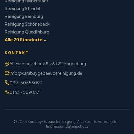
Reinigung
Halberstadt
Reinigung
Stendal
Reinigung
Bernburg
Reinigung
Schönebeck
Reinigung
Quedlinburg
Alle
20
Standorte →
KONTAKT
Alt Fermersleben 38, 39122 Magdeburg
info@karabaygebaeudereinigung.de
0391 50558097
0163 7069037
© 2025 Karabay Gebäudereinigung. Alle Rechte vorbehalten.
Impressum
Datenschutz