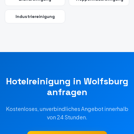
Industriereinigung
Hotelreinigung
in
Wolfsburg
anfragen
Kostenloses, unverbindliches Angebot innerhalb
von 24 Stunden.