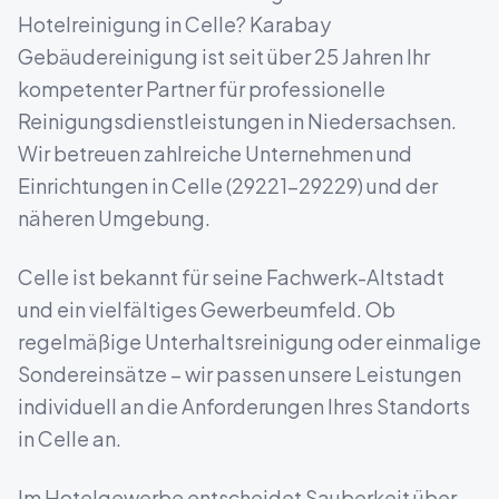
Hotelreinigung
in
Celle
? Karabay
Gebäudereinigung ist seit über 25 Jahren Ihr
kompetenter Partner für professionelle
Reinigungsdienstleistungen in
Niedersachsen
.
Wir betreuen zahlreiche Unternehmen und
Einrichtungen in
Celle
(
29221-29229
) und der
näheren Umgebung.
Celle ist bekannt für seine Fachwerk-Altstadt
und ein vielfältiges Gewerbeumfeld.
Ob
regelmäßige Unterhaltsreinigung oder einmalige
Sondereinsätze – wir passen unsere Leistungen
individuell an die Anforderungen Ihres Standorts
in
Celle
an.
Im Hotelgewerbe entscheidet Sauberkeit über