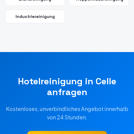
Industriereinigung
Hotelreinigung
in
Celle
anfragen
Kostenloses, unverbindliches Angebot innerhalb
von 24 Stunden.