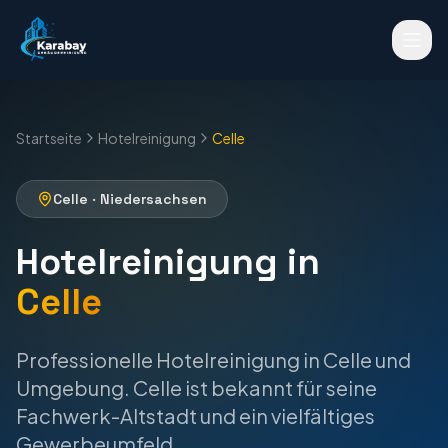
Startseite
Hotelreinigung
Celle
Celle
·
Niedersachsen
Hotelreinigung
in
Celle
Professionelle
Hotelreinigung
in
Celle
und
Umgebung.
Celle ist bekannt für seine
Fachwerk-Altstadt und ein vielfältiges
Gewerbeumfeld.