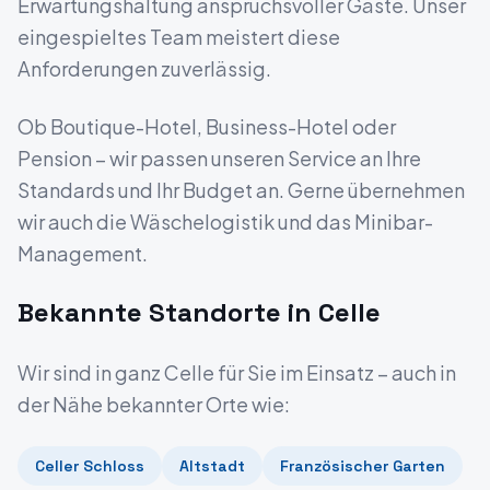
Erwartungshaltung anspruchsvoller Gäste. Unser
eingespieltes Team meistert diese
Anforderungen zuverlässig.
Ob Boutique-Hotel, Business-Hotel oder
Pension – wir passen unseren Service an Ihre
Standards und Ihr Budget an. Gerne übernehmen
wir auch die Wäschelogistik und das Minibar-
Management.
Bekannte Standorte in
Celle
Wir sind in ganz
Celle
für Sie im Einsatz – auch in
der Nähe bekannter Orte wie:
Celler Schloss
Altstadt
Französischer Garten