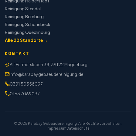
Reinigung
Halberstadt
Reinigung
Stendal
Reinigung
Bernburg
Reinigung
Schönebeck
Reinigung
Quedlinburg
Alle
20
Standorte →
KONTAKT
Alt Fermersleben 38, 39122 Magdeburg
info@karabaygebaeudereinigung.de
0391 50558097
0163 7069037
© 2025 Karabay Gebäudereinigung. Alle Rechte vorbehalten.
Impressum
Datenschutz