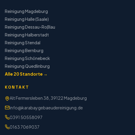
Reinigung
Magdeburg
Reinigung
Halle (Saale)
Reinigung
Dessau-Roßlau
Reinigung
Halberstadt
Reinigung
Stendal
Reinigung
Bernburg
Reinigung
Schönebeck
Reinigung
Quedlinburg
Alle
20
Standorte →
KONTAKT
Alt Fermersleben 38, 39122 Magdeburg
info@karabaygebaeudereinigung.de
0391 50558097
0163 7069037