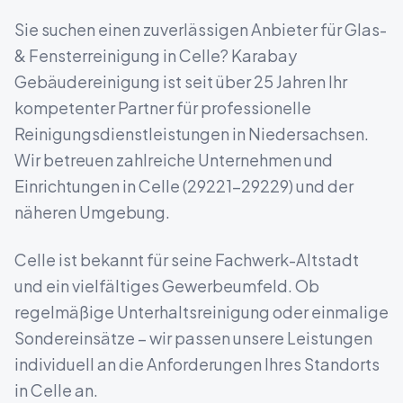
Sie suchen einen zuverlässigen Anbieter für
Glas-
& Fensterreinigung
in
Celle
? Karabay
Gebäudereinigung ist seit über 25 Jahren Ihr
kompetenter Partner für professionelle
Reinigungsdienstleistungen in
Niedersachsen
.
Wir betreuen zahlreiche Unternehmen und
Einrichtungen in
Celle
(
29221-29229
) und der
näheren Umgebung.
Celle ist bekannt für seine Fachwerk-Altstadt
und ein vielfältiges Gewerbeumfeld.
Ob
regelmäßige Unterhaltsreinigung oder einmalige
Sondereinsätze – wir passen unsere Leistungen
individuell an die Anforderungen Ihres Standorts
in
Celle
an.