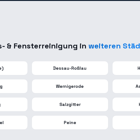
s- & Fensterreinigung
in
weiteren Stä
e)
Dessau-Roßlau
H
rg
Wernigerode
A
g
Salzgitter
el
Peine