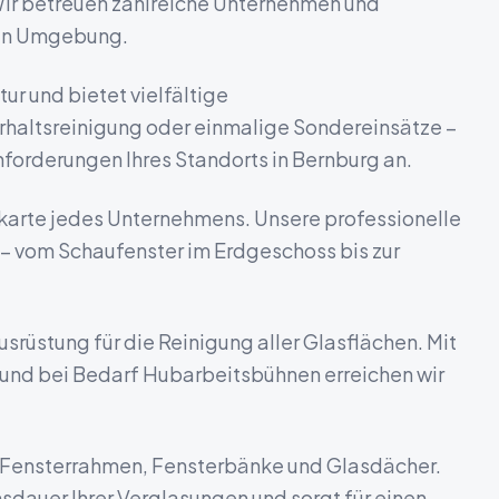
Wir betreuen zahlreiche Unternehmen und
ren Umgebung.
ur und bietet vielfältige
haltsreinigung oder einmalige Sondereinsätze –
nforderungen Ihres Standorts in
Bernburg
an.
nkarte jedes Unternehmens. Unsere professionelle
z – vom Schaufenster im Erdgeschoss bis zur
rüstung für die Reinigung aller Glasflächen. Mit
nd bei Bedarf Hubarbeitsbühnen erreichen wir
h Fensterrahmen, Fensterbänke und Glasdächer.
dauer Ihrer Verglasungen und sorgt für einen