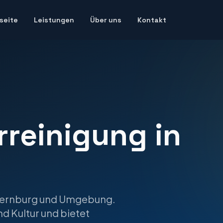
seite
Leistungen
Über uns
Kontakt
rreinigung
in
ernburg
und Umgebung.
nd Kultur und bietet