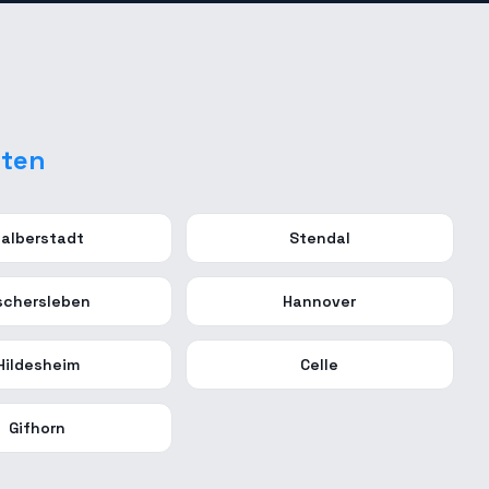
dten
alberstadt
Stendal
schersleben
Hannover
Hildesheim
Celle
Gifhorn