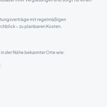
artungsverträge mit regelmäßigen
rchblick – zu planbaren Kosten.
h in der Nähe bekannter Orte wie: