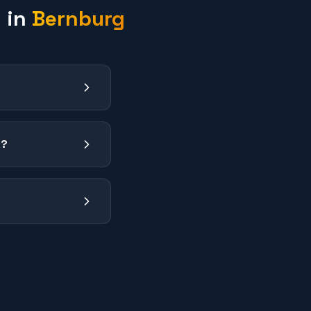
g
in
Bernburg
n?