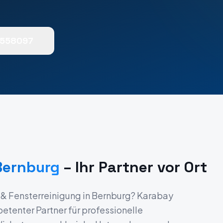
0558097
Bernburg
– Ihr Partner vor Ort
 & Fensterreinigung
in
Bernburg
? Karabay
etenter Partner für professionelle