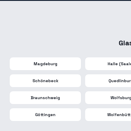
Gla
Magdeburg
Halle (Saal
Schönebeck
Quedlinbu
Braunschweig
Wolfsbur
Göttingen
Wolfenbütt