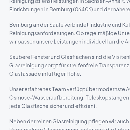
Reinigungsdienstleistungen in
Sachsen-Anhalt
. 
Einrichtungen in
Bernburg
(
06406
) und der nähe
Bernburg an der Saale verbindet Industrie und Kult
Reinigungsanforderungen.
Ob regelmäßige Unter
wir passen unsere Leistungen individuell an die A
Saubere Fenster und Glasflächen sind die Visite
Glasreinigung sorgt für streifenfreie Transparen
Glasfassade in luftiger Höhe.
Unser erfahrenes Team verfügt über modernste Aus
Osmose-Wasseraufbereitung, Teleskopstangen u
jede Glasfläche sicher und effizient.
Neben der reinen Glasreinigung pflegen wir auc
Regelmäßige Glasreinigung verlängert die Lebens