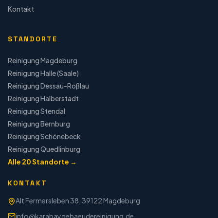
Kontakt
STANDORTE
Reinigung
Magdeburg
Reinigung
Halle (Saale)
Reinigung
Dessau-Roßlau
Reinigung
Halberstadt
Reinigung
Stendal
Reinigung
Bernburg
Reinigung
Schönebeck
Reinigung
Quedlinburg
Alle
20
Standorte →
KONTAKT
Alt Fermersleben 38, 39122 Magdeburg
info@karabaygebaeudereinigung.de