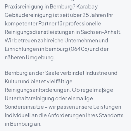
Praxisreinigung
in
Bernburg
? Karabay
Gebäudereinigung ist seit über 25 Jahren Ihr
kompetenter Partner für professionelle
Reinigungsdienstleistungen in
Sachsen-Anhalt
.
Wir betreuen zahlreiche Unternehmen und
Einrichtungen in
Bernburg
(
06406
) und der
näheren Umgebung.
Bernburg an der Saale verbindet Industrie und
Kultur und bietet vielfältige
Reinigungsanforderungen.
Ob regelmäßige
Unterhaltsreinigung oder einmalige
Sondereinsätze – wir passen unsere Leistungen
individuell an die Anforderungen Ihres Standorts
in
Bernburg
an.