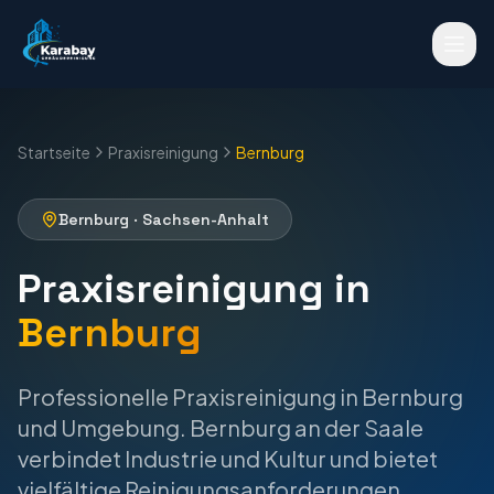
Startseite
Praxisreinigung
Bernburg
Bernburg
·
Sachsen-Anhalt
Praxisreinigung
in
Bernburg
Professionelle
Praxisreinigung
in
Bernburg
und Umgebung.
Bernburg an der Saale
verbindet Industrie und Kultur und bietet
vielfältige Reinigungsanforderungen.