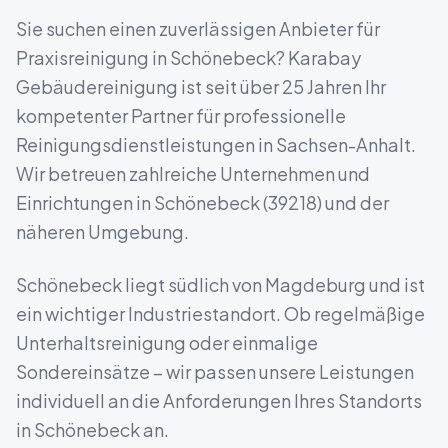
Sie suchen einen zuverlässigen Anbieter für
Praxisreinigung
in
Schönebeck
? Karabay
Gebäudereinigung ist seit über 25 Jahren Ihr
kompetenter Partner für professionelle
Reinigungsdienstleistungen in
Sachsen-Anhalt
.
Wir betreuen zahlreiche Unternehmen und
Einrichtungen in
Schönebeck
(
39218
) und der
näheren Umgebung.
Schönebeck liegt südlich von Magdeburg und ist
ein wichtiger Industriestandort.
Ob regelmäßige
Unterhaltsreinigung oder einmalige
Sondereinsätze – wir passen unsere Leistungen
individuell an die Anforderungen Ihres Standorts
in
Schönebeck
an.