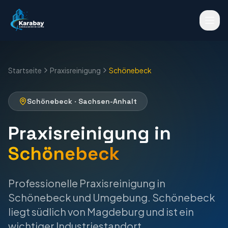
Startseite
Praxisreinigung
Schönebeck
Schönebeck
·
Sachsen-Anhalt
Praxisreinigung
in
Schönebeck
Professionelle
Praxisreinigung
in
Schönebeck
und Umgebung.
Schönebeck
liegt südlich von Magdeburg und ist ein
wichtiger Industriestandort.