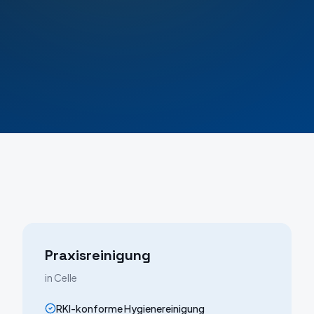
Praxisreinigung
in
Celle
RKI-konforme Hygienereinigung