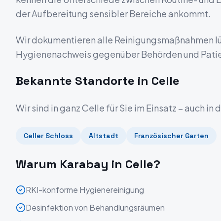
der Aufbereitung sensibler Bereiche ankommt.
Wir dokumentieren alle Reinigungsmaßnahmen lüc
Hygienenachweis gegenüber Behörden und Patie
Bekannte Standorte in
Celle
Wir sind in ganz
Celle
für Sie im Einsatz – auch in
Celler Schloss
Altstadt
Französischer Garten
Warum Karabay in
Celle
?
RKI-konforme Hygienereinigung
Desinfektion von Behandlungsräumen