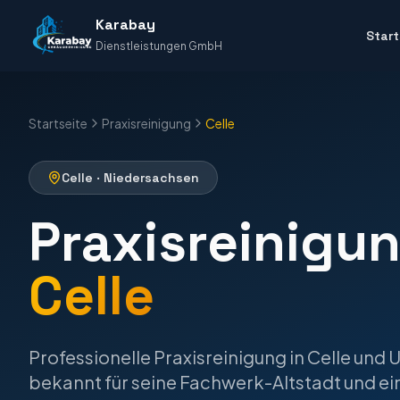
Karabay
Start
Dienstleistungen GmbH
Startseite
Praxisreinigung
Celle
Celle
·
Niedersachsen
Praxisreinigu
Celle
Professionelle
Praxisreinigung
in
Celle
und 
bekannt für seine Fachwerk-Altstadt und ein 