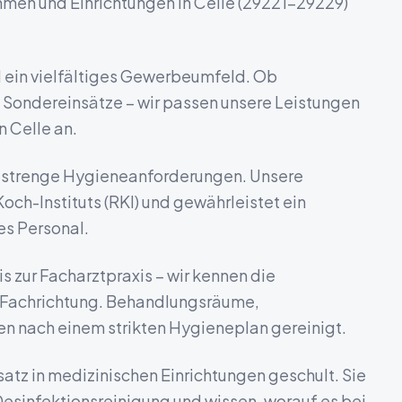
hmen und Einrichtungen in
Celle
(
29221-29229
)
d ein vielfältiges Gewerbeumfeld.
Ob
 Sondereinsätze – wir passen unsere Leistungen
in
Celle
an.
s strenge Hygieneanforderungen. Unsere
och-Instituts (RKI) und gewährleistet ein
es Personal.
s zur Facharztpraxis – wir kennen die
 Fachrichtung. Behandlungsräume,
n nach einem strikten Hygieneplan gereinigt.
satz in medizinischen Einrichtungen geschult. Sie
esinfektionsreinigung und wissen, worauf es bei