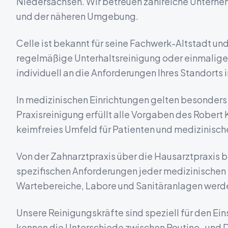
Niedersachsen
. Wir betreuen zahlreiche Unterne
und der näheren Umgebung.
Celle ist bekannt für seine Fachwerk-Altstadt un
regelmäßige Unterhaltsreinigung oder einmalige
individuell an die Anforderungen Ihres Standorts 
In medizinischen Einrichtungen gelten besonder
Praxisreinigung erfüllt alle Vorgaben des Robert K
keimfreies Umfeld für Patienten und medizinisch
Von der Zahnarztpraxis über die Hausarztpraxis bi
spezifischen Anforderungen jeder medizinischen
Wartebereiche, Labore und Sanitäranlagen werde
Unsere Reinigungskräfte sind speziell für den Ein
kennen die Unterschiede zwischen Routine- und D