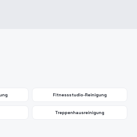
gung
Fitnessstudio-Reinigung
Treppenhausreinigung