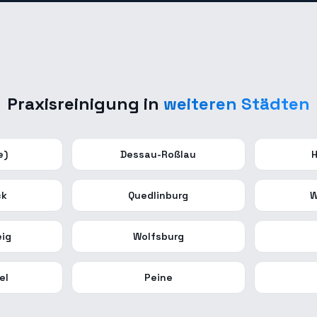
Praxisreinigung
in
weiteren Städten
e)
Dessau-Roßlau
H
ck
Quedlinburg
W
ig
Wolfsburg
el
Peine