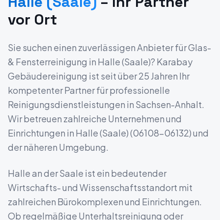
Halle (Saale)
– Ihr Partner
vor Ort
Sie suchen einen zuverlässigen Anbieter für
Glas-
& Fensterreinigung
in
Halle (Saale)
? Karabay
Gebäudereinigung ist seit über 25 Jahren Ihr
kompetenter Partner für professionelle
Reinigungsdienstleistungen in
Sachsen-Anhalt
.
Wir betreuen zahlreiche Unternehmen und
Einrichtungen in
Halle (Saale)
(
06108-06132
) und
der näheren Umgebung.
Halle an der Saale ist ein bedeutender
Wirtschafts- und Wissenschaftsstandort mit
zahlreichen Bürokomplexen und Einrichtungen.
Ob regelmäßige Unterhaltsreinigung oder