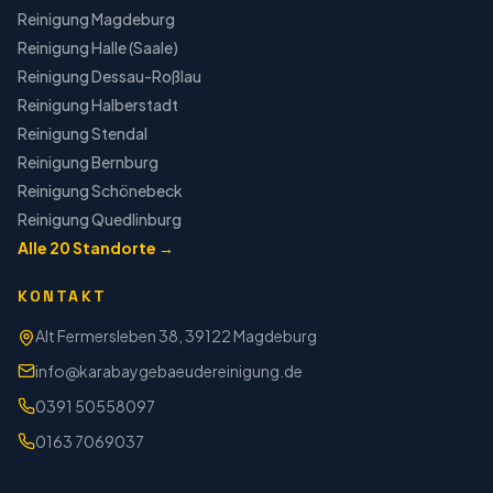
Reinigung
Magdeburg
Reinigung
Halle (Saale)
Reinigung
Dessau-Roßlau
Reinigung
Halberstadt
Reinigung
Stendal
Reinigung
Bernburg
Reinigung
Schönebeck
Reinigung
Quedlinburg
Alle
20
Standorte →
KONTAKT
Alt Fermersleben 38, 39122 Magdeburg
info@karabaygebaeudereinigung.de
0391 50558097
0163 7069037