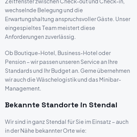
Zeitfenster zwischen Check-out und Check-in,
wechselnde Belegung und die
Erwartungshaltung anspruchsvoller Gäste. Unser
eingespieltes Team meistert diese
Anforderungen zuverlässig.
Ob Boutique-Hotel, Business-Hotel oder
Pension – wir passen unseren Service an Ihre
Standards und Ihr Budget an. Gerne übernehmen
wir auch die Wäschelogistik und das Minibar-
Management.
Bekannte Standorte in
Stendal
Wir sind in ganz
Stendal
für Sie im Einsatz – auch
in der Nähe bekannter Orte wie: