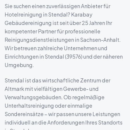
Sie suchen einen zuverlässigen Anbieter für
Hotelreinigung
in
Stendal
? Karabay
Gebäudereinigung ist seit über 25 Jahren Ihr
kompetenter Partner für professionelle
Reinigungsdienstleistungen in
Sachsen-Anhalt
.
Wir betreuen zahlreiche Unternehmen und
Einrichtungen in
Stendal
(
39576
) und der näheren
Umgebung.
Stendal ist das wirtschaftliche Zentrum der
Altmark mit vielfältigen Gewerbe- und
Verwaltungsgebäuden.
Ob regelmäßige
Unterhaltsreinigung oder einmalige
Sondereinsätze – wir passen unsere Leistungen
individuell an die Anforderungen Ihres Standorts