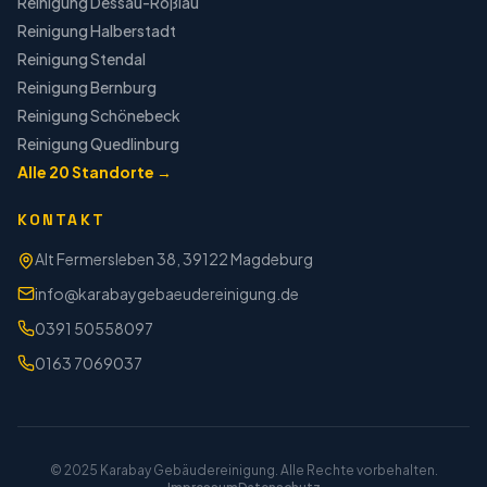
Reinigung
Dessau-Roßlau
Reinigung
Halberstadt
Reinigung
Stendal
Reinigung
Bernburg
Reinigung
Schönebeck
Reinigung
Quedlinburg
Alle
20
Standorte →
KONTAKT
Alt Fermersleben 38, 39122 Magdeburg
info@karabaygebaeudereinigung.de
0391 50558097
0163 7069037
© 2025 Karabay Gebäudereinigung. Alle Rechte vorbehalten.