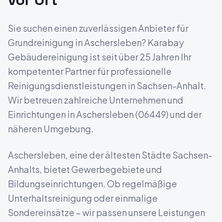
Sie suchen einen zuverlässigen Anbieter für
Grundreinigung
in
Aschersleben
? Karabay
Gebäudereinigung ist seit über 25 Jahren Ihr
kompetenter Partner für professionelle
Reinigungsdienstleistungen in
Sachsen-Anhalt
.
Wir betreuen zahlreiche Unternehmen und
Einrichtungen in
Aschersleben
(
06449
) und der
näheren Umgebung.
Aschersleben, eine der ältesten Städte Sachsen-
Anhalts, bietet Gewerbegebiete und
Bildungseinrichtungen.
Ob regelmäßige
Unterhaltsreinigung oder einmalige
Sondereinsätze – wir passen unsere Leistungen