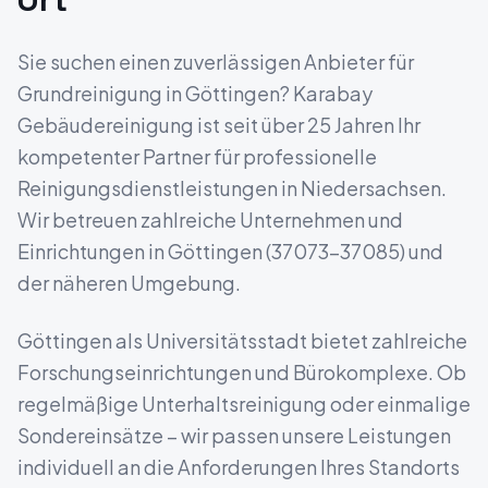
Sie suchen einen zuverlässigen Anbieter für
Grundreinigung
in
Göttingen
? Karabay
Gebäudereinigung ist seit über 25 Jahren Ihr
kompetenter Partner für professionelle
Reinigungsdienstleistungen in
Niedersachsen
.
Wir betreuen zahlreiche Unternehmen und
Einrichtungen in
Göttingen
(
37073-37085
) und
der näheren Umgebung.
Göttingen als Universitätsstadt bietet zahlreiche
Forschungseinrichtungen und Bürokomplexe.
Ob
regelmäßige Unterhaltsreinigung oder einmalige
Sondereinsätze – wir passen unsere Leistungen
individuell an die Anforderungen Ihres Standorts