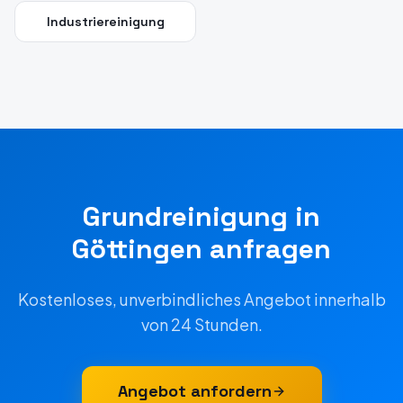
Industriereinigung
Grundreinigung
in
Göttingen
anfragen
Kostenloses, unverbindliches Angebot innerhalb
von 24 Stunden.
Angebot anfordern