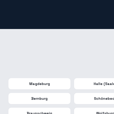
Magdeburg
Halle (Saal
Bernburg
Schönebe
Braunschweig
Wolfsbur