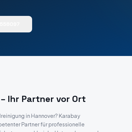
0558097
– Ihr Partner vor Ort
reinigung
in
Hannover
? Karabay
etenter Partner für professionelle