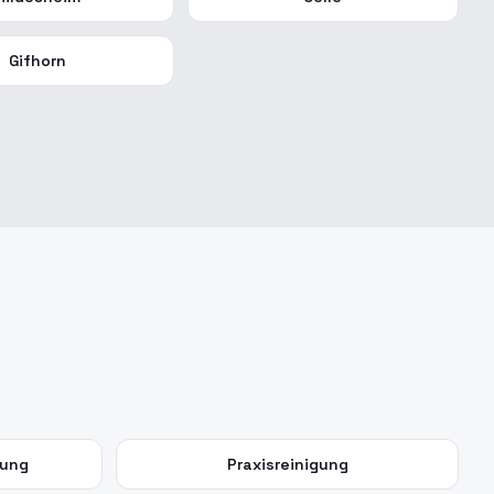
Gifhorn
gung
Praxisreinigung