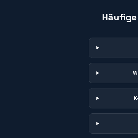
Häufige
W
K