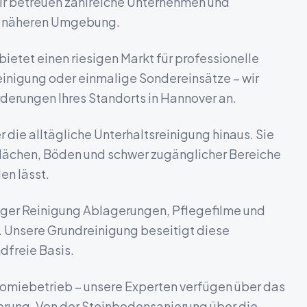
ir betreuen zahlreiche Unternehmen und
er näheren Umgebung.
etet einen riesigen Markt für professionelle
inigung oder einmalige Sondereinsätze – wir
rderungen Ihres Standorts in
Hannover
an.
 die alltägliche Unterhaltsreinigung hinaus. Sie
rflächen, Böden und schwer zugänglicher Bereiche
en lässt.
ßiger Reinigung Ablagerungen, Pflegefilme und
 Unsere Grundreinigung beseitigt diese
dfreie Basis.
miebetrieb – unsere Experten verfügen über das
erung. Von der Steinbodensanierung über die