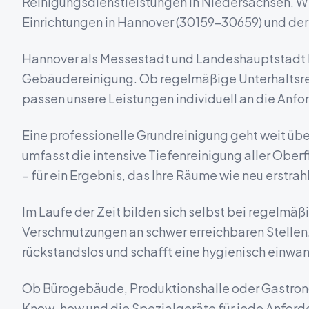
Reinigungsdienstleistungen in
Niedersachsen
. W
Einrichtungen in
Hannover
(
30159-30659
) und d
Hannover als Messestadt und Landeshauptstadt bi
Gebäudereinigung.
Ob regelmäßige Unterhaltsre
passen unsere Leistungen individuell an die Anfo
Eine professionelle Grundreinigung geht weit über
umfasst die intensive Tiefenreinigung aller Obe
– für ein Ergebnis, das Ihre Räume wie neu erstrahl
Im Laufe der Zeit bilden sich selbst bei regelmä
Verschmutzungen an schwer erreichbaren Stellen.
rückstandslos und schafft eine hygienisch einwan
Ob Bürogebäude, Produktionshalle oder Gastrono
Know-how und die Spezialgeräte für jede Anford