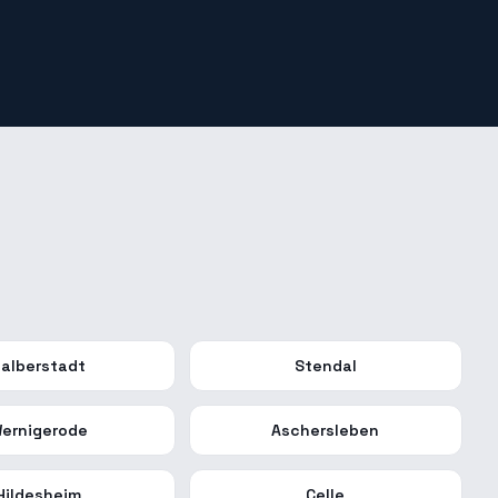
alberstadt
Stendal
ernigerode
Aschersleben
Hildesheim
Celle