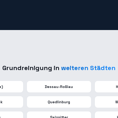
Grundreinigung
in
weiteren Städten
e)
Dessau-Roßlau
H
ck
Quedlinburg
W
g
Salzgitter